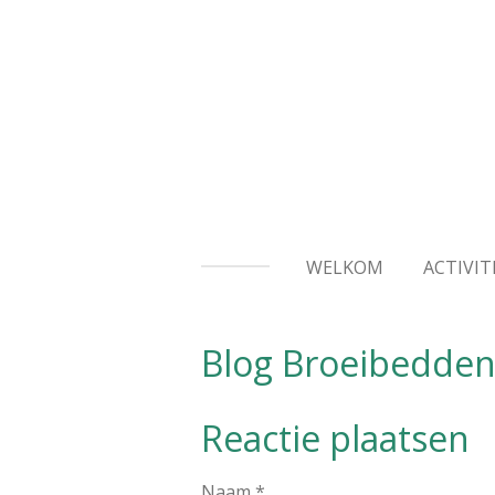
Ga
direct
naar
de
hoofdinhoud
WELKOM
ACTIVIT
Blog Broeibedde
Reactie plaatsen
Naam *