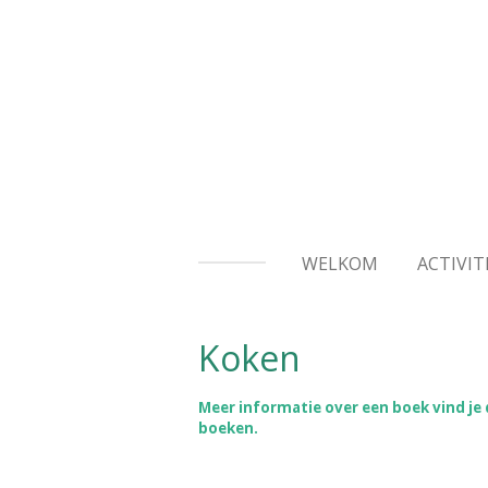
Ga
direct
naar
de
hoofdinhoud
WELKOM
ACTIVIT
Koken
Meer informatie over een boek vind je d
boeken.